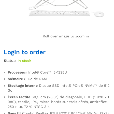
Roll over image to zoom in
Login to order
Status:
In stock
Processeur
Intel® Core™ i5-1235U
Mémoire
8 Go de RAM
Stockage interne
Disque SSD Intel® PCIe® NVMe™ de 512
Go
Écran tactile
60,5 cm (23,8″) de diagonale, FHD (1 920 x 1
080), tactile, IPS, micro-bords sur trois côtés, antireflet,
250 nits, 72 % NTSC 3 4
Sans fil
Combo Realtek RTL8822CE 802.11a/b/g/n/ac (2×2)