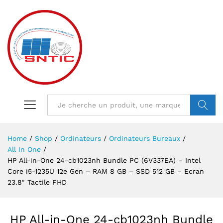
VALIDER
Home
/
Shop
/
Ordinateurs
/
Ordinateurs Bureaux
/
All In One
/
HP All-in-One 24-cb1023nh Bundle PC (6V337EA) – Intel
Core i5-1235U 12e Gen – RAM 8 GB – SSD 512 GB – Ecran
23.8″ Tactile FHD
HP All-in-One 24-cb1023nh Bundle