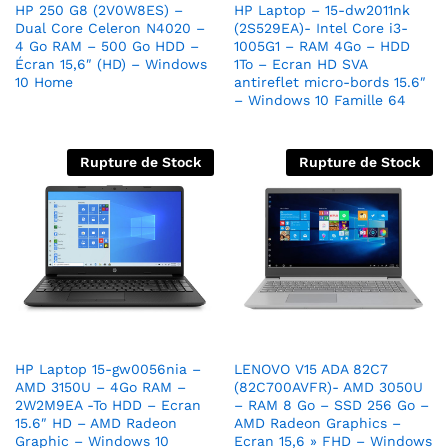
HP 250 G8 (2V0W8ES) –
HP Laptop – 15-dw2011nk
Dual Core Celeron N4020 –
(2S529EA)- Intel Core i3-
4 Go RAM – 500 Go HDD –
1005G1 – RAM 4Go – HDD
Écran 15,6″ (HD) – Windows
1To – Ecran HD SVA
10 Home
antireflet micro-bords 15.6″
– Windows 10 Famille 64
Rupture de Stock
Rupture de Stock
HP Laptop 15-gw0056nia –
LENOVO V15 ADA 82C7
AMD 3150U – 4Go RAM –
(82C700AVFR)- AMD 3050U
2W2M9EA -To HDD – Ecran
– RAM 8 Go – SSD 256 Go –
15.6″ HD – AMD Radeon
AMD Radeon Graphics –
Graphic – Windows 10
Ecran 15,6 » FHD – Windows