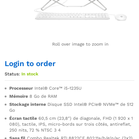
Roll over image to zoom in
Login to order
Status:
In stock
Processeur
Intel® Core™ i5-1235U
Mémoire
8 Go de RAM
Stockage interne
Disque SSD Intel® PCIe® NVMe™ de 512
Go
Écran tactile
60,5 cm (23,8″) de diagonale, FHD (1 920 x 1
080), tactile, IPS, micro-bords sur trois côtés, antireflet,
250 nits, 72 % NTSC 3 4
Sans fil
Combo Realtek RTL8822CE 802.11a/b/g/n/ac (2×2)