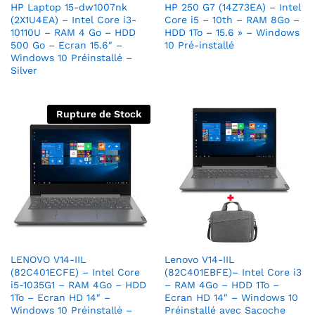
HP Laptop 15-dw1007nk
HP 250 G7 (14Z73EA) – Intel
(2X1U4EA) – Intel Core i3-
Core i5 – 10th – RAM 8Go –
10110U – RAM 4 Go – HDD
HDD 1To – 15.6 » – Windows
500 Go – Ecran 15.6″ –
10 Pré-installé
Windows 10 Préinstallé –
Silver
Rupture de Stock
LENOVO V14-IIL
Lenovo V14-IIL
(82C401ECFE) – Intel Core
(82C401EBFE)– Intel Core i3
i5-1035G1 – RAM 4Go – HDD
– RAM 4Go – HDD 1To –
1To – Ecran HD 14″ –
Ecran HD 14″ – Windows 10
Windows 10 Préinstallé –
Préinstallé avec Sacoche