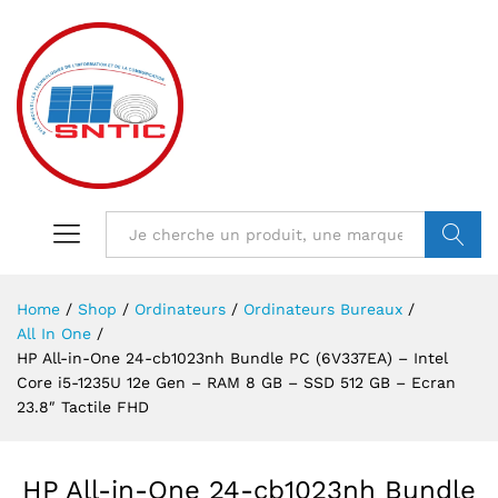
VALIDER
Home
/
Shop
/
Ordinateurs
/
Ordinateurs Bureaux
/
All In One
/
HP All-in-One 24-cb1023nh Bundle PC (6V337EA) – Intel
Core i5-1235U 12e Gen – RAM 8 GB – SSD 512 GB – Ecran
23.8″ Tactile FHD
HP All-in-One 24-cb1023nh Bundle