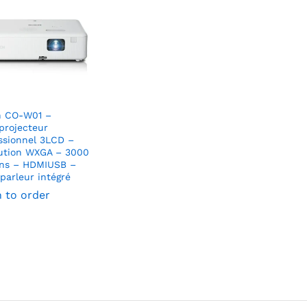
n CO-W01 –
projecteur
ssionnel 3LCD –
ution WXGA – 3000
ns – HDMIUSB –
parleur intégré
n to order