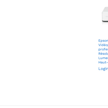
Epso
Vidéo
profe
Résol
Lume
Haut-
Logi