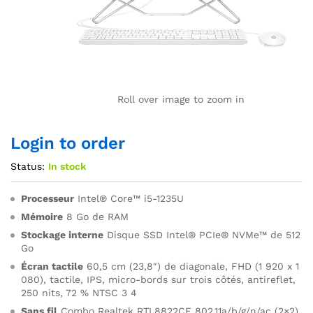
Roll over image to zoom in
Login to order
Status:
In stock
Processeur
Intel® Core™ i5-1235U
Mémoire
8 Go de RAM
Stockage interne
Disque SSD Intel® PCIe® NVMe™ de 512
Go
Écran tactile
60,5 cm (23,8″) de diagonale, FHD (1 920 x 1
080), tactile, IPS, micro-bords sur trois côtés, antireflet,
250 nits, 72 % NTSC 3 4
Sans fil
Combo Realtek RTL8822CE 802.11a/b/g/n/ac (2×2)