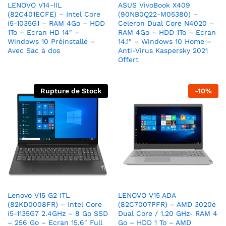
LENOVO V14-IIL
ASUS VivoBook X409
(82C401ECFE) – Intel Core
(90NB0Q22-M05380) –
i5-1035G1 – RAM 4Go – HDD
Celeron Dual Core N4020 –
1To – Ecran HD 14″ –
RAM 4Go – HDD 1To – Ecran
Windows 10 Préinstallé –
14.1″ – Windows 10 Home –
Avec Sac à dos
Anti-Virus Kaspersky 2021
Offert
Rupture de Stock
-
10
%
Lenovo V15 G2 ITL
LENOVO V15 ADA
(82KD0008FR) – Intel Core
(82C7007PFR) – AMD 3020e
i5-1135G7 2.4GHz – 8 Go SSD
Dual Core / 1.20 GHz- RAM 4
– 256 Go – Ecran 15.6″ Full
Go – HDD 1 To – AMD