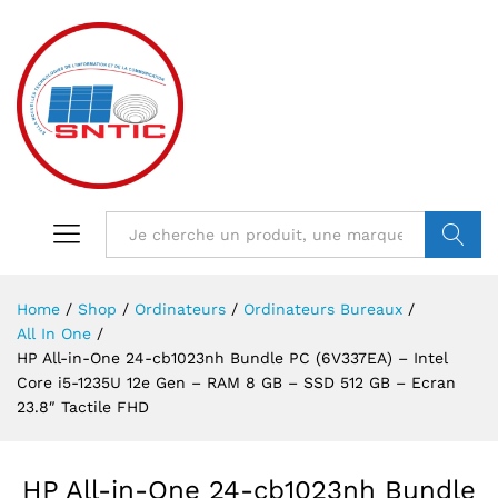
VALIDER
Home
/
Shop
/
Ordinateurs
/
Ordinateurs Bureaux
/
All In One
/
HP All-in-One 24-cb1023nh Bundle PC (6V337EA) – Intel
Core i5-1235U 12e Gen – RAM 8 GB – SSD 512 GB – Ecran
23.8″ Tactile FHD
HP All-in-One 24-cb1023nh Bundle