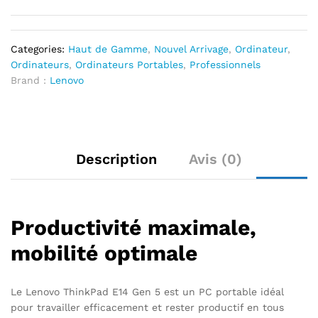
Categories:
Haut de Gamme
,
Nouvel Arrivage
,
Ordinateur
,
Ordinateurs
,
Ordinateurs Portables
,
Professionnels
Brand :
Lenovo
Description
Avis (0)
Productivité maximale,
mobilité optimale
Le Lenovo ThinkPad E14 Gen 5 est un PC portable idéal
pour travailler efficacement et rester productif en tous