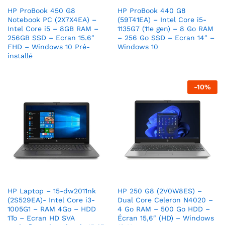
HP ProBook 450 G8
HP ProBook 440 G8
Notebook PC (2X7X4EA) –
(59T41EA) – Intel Core i5-
Intel Core i5 – 8GB RAM –
1135G7 (11e gen) – 8 Go RAM
256GB SSD – Ecran 15.6″
– 256 Go SSD – Ecran 14″ –
FHD – Windows 10 Pré-
Windows 10
installé
-
10
%
HP Laptop – 15-dw2011nk
HP 250 G8 (2V0W8ES) –
(2S529EA)- Intel Core i3-
Dual Core Celeron N4020 –
1005G1 – RAM 4Go – HDD
4 Go RAM – 500 Go HDD –
1To – Ecran HD SVA
Écran 15,6″ (HD) – Windows