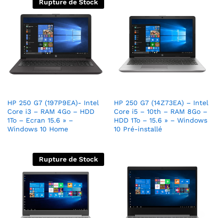
Rupture de Stock
HP 250 G7 (197P9EA)- Intel
HP 250 G7 (14Z73EA) – Intel
Core i3 – RAM 4Go – HDD
Core i5 – 10th – RAM 8Go –
1To – Ecran 15.6 » –
HDD 1To – 15.6 » – Windows
Windows 10 Home
10 Pré-installé
Rupture de Stock