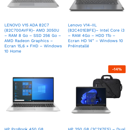
LENOVO V15 ADA 82C7
Lenovo V14-IIL
(82C700AVFR)- AMD 3050U
(82C401EBFE)– Intel Core i3
– RAM 8 Go – SSD 256 Go –
– RAM 4Go – HDD 1To –
AMD Radeon Graphics –
Ecran HD 14″ – Windows 10
Ecran 15,6 » FHD – Windows
Préinstallé
10 Home
-
14
%
HP ProBook 450 G8
HP 250 G8 (3C2X7ES) – Dual