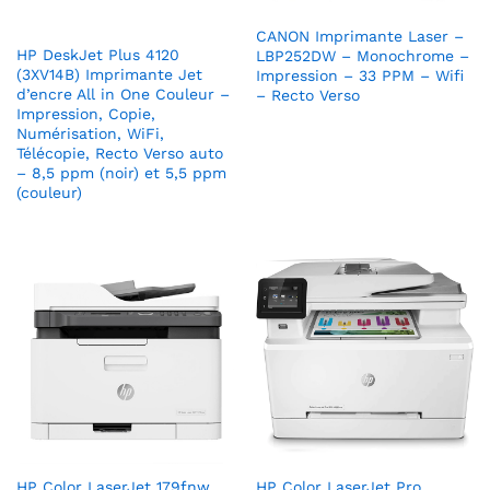
CANON Imprimante Laser –
HP DeskJet Plus 4120
LBP252DW – Monochrome –
(3XV14B) Imprimante Jet
Impression – 33 PPM – Wifi
d’encre All in One Couleur –
– Recto Verso
Impression, Copie,
Numérisation, WiFi,
Télécopie, Recto Verso auto
– 8,5 ppm (noir) et 5,5 ppm
(couleur)
HP Color LaserJet 179fnw
HP Color LaserJet Pro