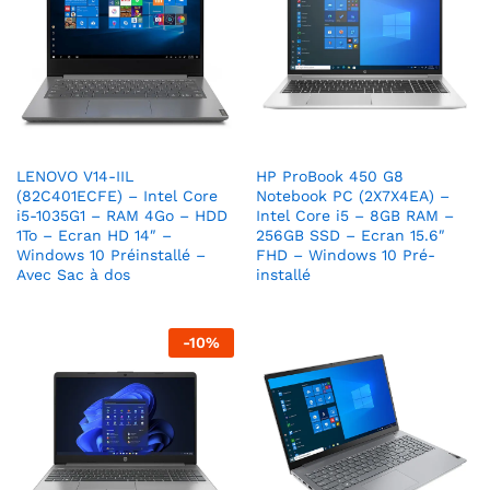
LENOVO V14-IIL
HP ProBook 450 G8
(82C401ECFE) – Intel Core
Notebook PC (2X7X4EA) –
i5-1035G1 – RAM 4Go – HDD
Intel Core i5 – 8GB RAM –
1To – Ecran HD 14″ –
256GB SSD – Ecran 15.6″
Windows 10 Préinstallé –
FHD – Windows 10 Pré-
Avec Sac à dos
installé
-
10
%