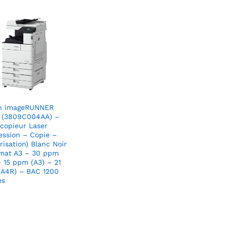
n imageRUNNER
 (3809C004AA) –
copieur Laser
ession – Copie –
isation) Blanc Noir
mat A3 – 30 ppm
– 15 ppm (A3) – 21
A4R) – BAC 1200
es