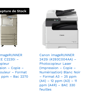
upture de Stock
imageRUNNER
Canon imageRUNNER
E C2230i –
2425i (4293C004AA) –
opieur
Photocopieur Laser
sion – Copie –
(Impression – Copie –
ouleur – Format
Numérisation) Blanc Noir
0 ppm – Bac 2270
– Format A3 – 25 ppm
(A4) – 12 ppm (A3) – 11
ppm (A4R) – BAC 330
feuilles