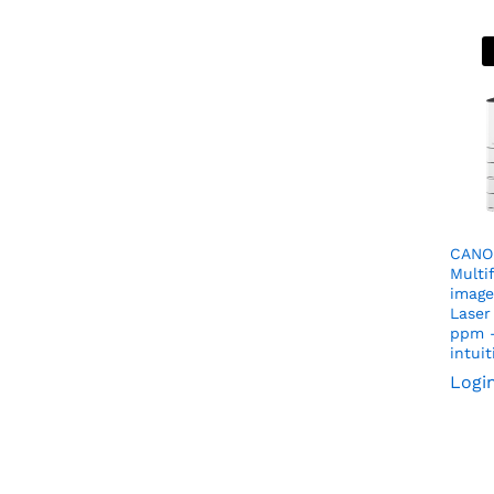
CANO
Multi
imag
Laser
ppm –
intui
Logi