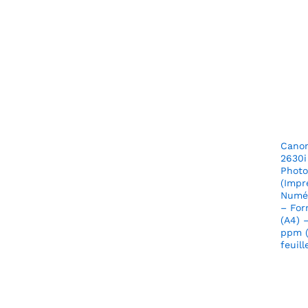
Cano
2630i
Photo
(Impr
Numér
– For
(A4) 
ppm (
feuill