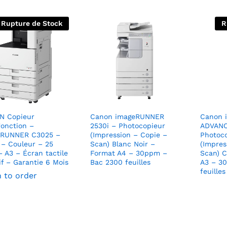
Rupture de Stock
R
N Copieur
Canon imageRUNNER
Canon 
fonction –
2530i – Photocopieur
ADVANC
eRUNNER C3025 –
(Impression – Copie –
Photoc
 – Couleur – 25
Scan) Blanc Noir –
(Impres
 A3 – Écran tactile
Format A4 – 30ppm –
Scan) C
tif – Garantie 6 Mois
Bac 2300 feuilles
A3 – 3
feuilles
n to order