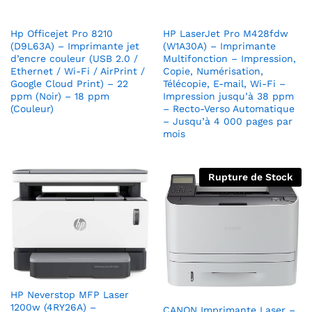
Hp Officejet Pro 8210
HP LaserJet Pro M428fdw
(D9L63A) – Imprimante jet
(W1A30A) – Imprimante
d’encre couleur (USB 2.0 /
Multifonction – Impression,
Ethernet / Wi-Fi / AirPrint /
Copie, Numérisation,
Google Cloud Print) – 22
Télécopie, E-mail, Wi-Fi –
ppm (Noir) – 18 ppm
Impression jusqu’à 38 ppm
(Couleur)
– Recto-Verso Automatique
– Jusqu’à 4 000 pages par
mois
Rupture de Stock
HP Neverstop MFP Laser
1200w (4RY26A) –
CANON Imprimante Laser –