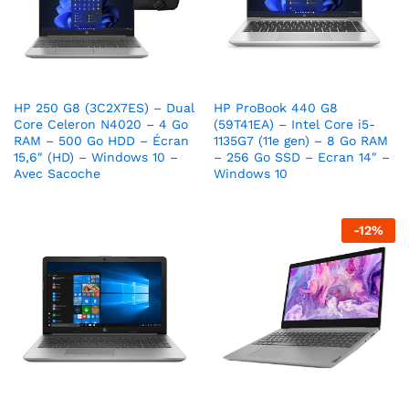
HP 250 G8 (3C2X7ES) – Dual
HP ProBook 440 G8
Core Celeron N4020 – 4 Go
(59T41EA) – Intel Core i5-
RAM – 500 Go HDD – Écran
1135G7 (11e gen) – 8 Go RAM
15,6″ (HD) – Windows 10 –
– 256 Go SSD – Ecran 14″ –
Avec Sacoche
Windows 10
-
12
%