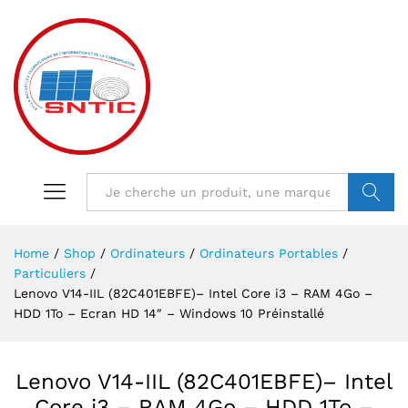
VALIDER
Home
/
Shop
/
Ordinateurs
/
Ordinateurs Portables
/
Particuliers
/
Lenovo V14-IIL (82C401EBFE)– Intel Core i3 – RAM 4Go –
HDD 1To – Ecran HD 14″ – Windows 10 Préinstallé
Lenovo V14-IIL (82C401EBFE)– Intel
Core i3 – RAM 4Go – HDD 1To –