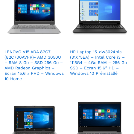
LENOVO V15 ADA 82C7
HP Laptop 15-dw3024nia
(82C700AVFR)- AMD 3050U
(31X75EA) – Intel Core i3 –
– RAM 8 Go – SSD 256 Go –
1115G4 – 4Go RAM – 256 Go
AMD Radeon Graphics –
SSD – Ecran 15.6″ HD –
Ecran 15,6 » FHD – Windows
Windows 10 Préinstallé
10 Home