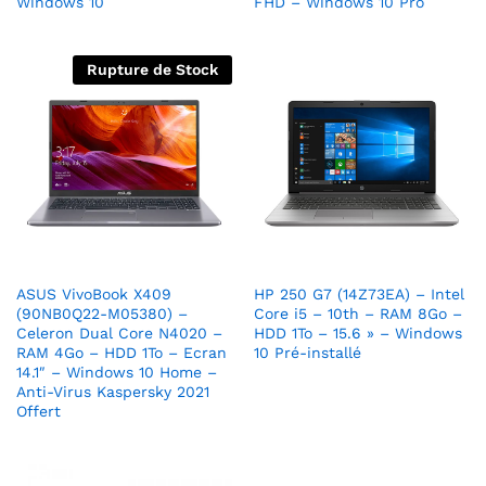
Windows 10
FHD – Windows 10 Pro
Rupture de Stock
ASUS VivoBook X409
HP 250 G7 (14Z73EA) – Intel
(90NB0Q22-M05380) –
Core i5 – 10th – RAM 8Go –
Celeron Dual Core N4020 –
HDD 1To – 15.6 » – Windows
RAM 4Go – HDD 1To – Ecran
10 Pré-installé
14.1″ – Windows 10 Home –
Anti-Virus Kaspersky 2021
Offert