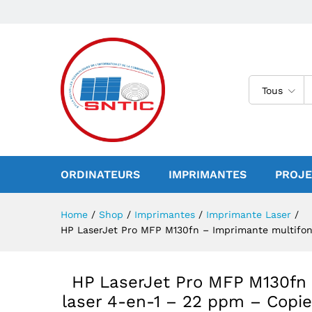
Impression – Scan– Fax – Ré
Avis (0)
Tous
ORDINATEURS
IMPRIMANTES
PROJE
Home
/
Shop
/
Imprimantes
/
Imprimante Laser
/
HP LaserJet Pro MFP M130fn – Imprimante multifonc
HP LaserJet Pro MFP M130fn 
laser 4-en-1 – 22 ppm – Copi