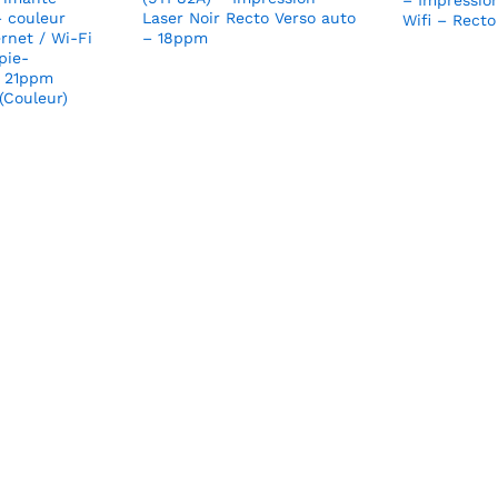
– Impressio
– couleur
Laser Noir Recto Verso auto
Wifi – Recto
rnet / Wi-Fi
– 18ppm
pie-
– 21ppm
(Couleur)