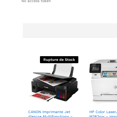
No access token
Rupture de Stock
CANON Imprimante Jet
HP Color Laser
d’encre Multifonctions –
M282nw – Imp