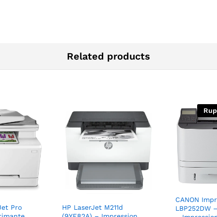
Related products
Rup
CANON Impr
Jet Pro
HP LaserJet M211d
LBP252DW 
rimante
(9YF82A) – Impression