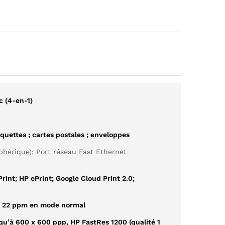
c (4-en-1)
tiquettes ; cartes postales ; enveloppes
phérique); Port réseau Fast Ethernet
Print; HP ePrint; Google Cloud Print 2.0;
à 22 ppm en mode normal
qu’à 600 x 600 ppp, HP FastRes 1200 (qualité 1