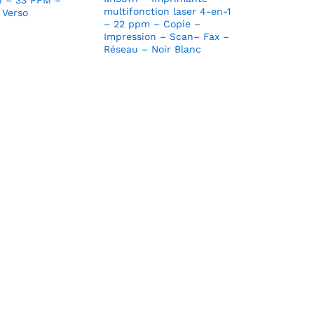
n – 33 PPM –
multifonction laser 4-en-1
 Verso
– 22 ppm – Copie –
Impression – Scan– Fax –
Réseau – Noir Blanc