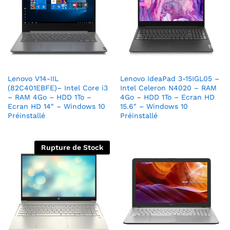
Lenovo V14-IIL
Lenovo IdeaPad 3-15IGL05 –
(82C401EBFE)– Intel Core i3
Intel Celeron N4020 – RAM
– RAM 4Go – HDD 1To –
4Go – HDD 1To – Ecran HD
Ecran HD 14″ – Windows 10
15.6″ – Windows 10
Préinstallé
Préinstallé
Rupture de Stock