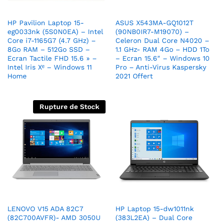
HP Pavilion Laptop 15-
ASUS X543MA-GQ1012T
eg0033nk (5S0N0EA) – Intel
(90NB0IR7-M19070) –
Core i7-1165G7 (4.7 GHz) –
Celeron Dual Core N4020 –
8Go RAM – 512Go SSD –
1.1 GHz- RAM 4Go – HDD 1To
Ecran Tactile FHD 15.6 » –
– Ecran 15.6″ – Windows 10
Intel Iris Xᵉ – Windows 11
Pro – Anti-Virus Kaspersky
Home
2021 Offert
Rupture de Stock
LENOVO V15 ADA 82C7
HP Laptop 15-dw1011nk
(82C700AVFR)- AMD 3050U
(383L2EA) – Dual Core