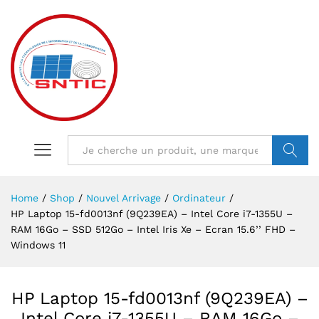
VALIDER
Home
/
Shop
/
Nouvel Arrivage
/
Ordinateur
/
HP Laptop 15-fd0013nf (9Q239EA) – Intel Core i7-1355U –
RAM 16Go – SSD 512Go – Intel Iris Xe – Ecran 15.6’’ FHD –
Windows 11
HP Laptop 15-fd0013nf (9Q239EA) –
Intel Core i7-1355U – RAM 16Go –