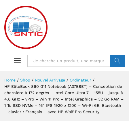
VALIDER
Home
/
Shop
/
Nouvel Arrivage
/
Ordinateur
/
HP EliteBook 860 G11 Notebook (A37E8ET) – Conception de
charnière à 172 degrés – Intel Core Ultra 7 – 155U – jusqu’à
4.8 GHz – vPro – Win 11 Pro – Intel Graphics – 32 Go RAM –
1 To SSD NVMe – 16″ IPS 1920 x 1200 – Wi-Fi 6E, Bluetooth
– clavier : Français – avec HP Wolf Pro Security