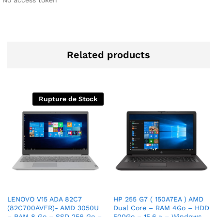
Related products
Rupture de Stock
LENOVO V15 ADA 82C7
HP 255 G7 ( 150A7EA ) AMD
(82C700AVFR)- AMD 3050U
Dual Core – RAM 4Go – HDD
– RAM 8 Go – SSD 256 Go –
500Go – 15.6 » – Windows