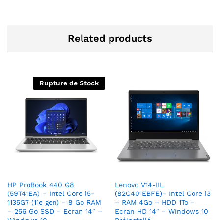
Related products
Rupture de Stock
HP ProBook 440 G8
Lenovo V14-IIL
(59T41EA) – Intel Core i5-
(82C401EBFE)– Intel Core i3
1135G7 (11e gen) – 8 Go RAM
– RAM 4Go – HDD 1To –
– 256 Go SSD – Ecran 14″ –
Ecran HD 14″ – Windows 10
Windows 10
Préinstallé