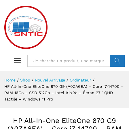
VALIDER
Home
/
Shop
/
Nouvel Arrivage
/
Ordinateur
/
HP All-In-One EliteOne 870 G9 (A0ZA6EA) – Core i7-14700 –
RAM 16Go – SSD 512Go – Intel Iris Xe – Écran 27’’ QHD
Tactile – Windows 11 Pro
HP All-In-One EliteOne 870 G9
(A0ZA6EA) – Core i7-14700 – RAM