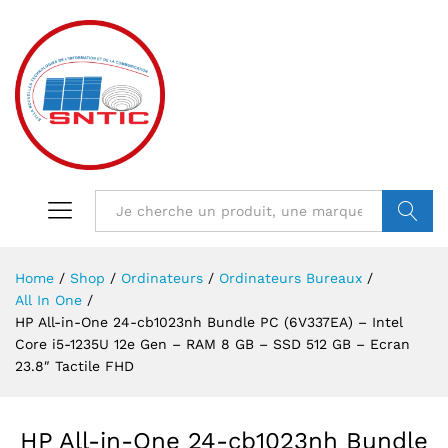
VALIDER
Home
/
Shop
/
Ordinateurs
/
Ordinateurs Bureaux
/
All In One
/
HP All-in-One 24-cb1023nh Bundle PC (6V337EA) – Intel
Core i5-1235U 12e Gen – RAM 8 GB – SSD 512 GB – Ecran
23.8″ Tactile FHD
HP All-in-One 24-cb1023nh Bundle