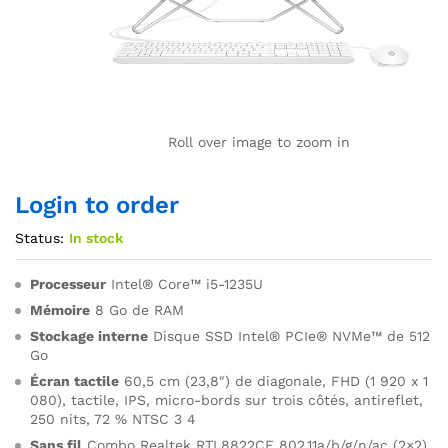
Roll over image to zoom in
Login to order
Status:
In stock
Processeur
Intel® Core™ i5-1235U
Mémoire
8 Go de RAM
Stockage interne
Disque SSD Intel® PCIe® NVMe™ de 512
Go
Écran tactile
60,5 cm (23,8″) de diagonale, FHD (1 920 x 1
080), tactile, IPS, micro-bords sur trois côtés, antireflet,
250 nits, 72 % NTSC 3 4
Sans fil
Combo Realtek RTL8822CE 802.11a/b/g/n/ac (2×2)