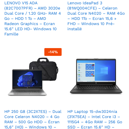
LENOVO V15 ADA
Lenovo IdeaPad 3
(82C7007PFR) – AMD 3020e
(81WQ004CFE) – Celeron
Dual Core / 1.20 GHz- RAM 4
Dual Core N4020 – RAM 4Go
Go – HDD 1 To – AMD
– HDD 1To – Ecran 15,6 »
Radeon Graphics – Ecran
FHD – Windows 10 Pré-
15.6″ LED HD- Windows 10
installé
Famille
-
14
%
HP 250 G8 (3C2X7ES) – Dual
HP Laptop 15-dw3024nia
Core Celeron N4020 – 4 Go
(31X75EA) – Intel Core i3 –
RAM – 500 Go HDD – Écran
1115G4 – 4Go RAM – 256 Go
15,6″ (HD) – Windows 10 –
SSD – Ecran 15.6″ HD –