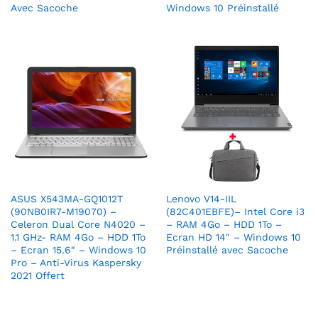
Avec Sacoche
Windows 10 Préinstallé
ASUS X543MA-GQ1012T
Lenovo V14-IIL
(90NB0IR7-M19070) –
(82C401EBFE)– Intel Core i3
Celeron Dual Core N4020 –
– RAM 4Go – HDD 1To –
1.1 GHz- RAM 4Go – HDD 1To
Ecran HD 14″ – Windows 10
– Ecran 15.6″ – Windows 10
Préinstallé avec Sacoche
Pro – Anti-Virus Kaspersky
2021 Offert