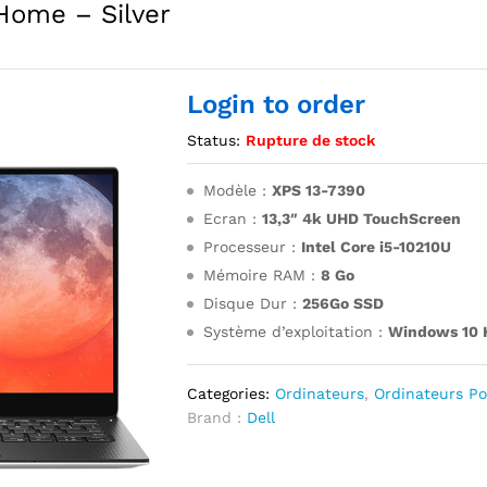
Home – Silver
Login to order
Status:
Rupture de stock
Modèle :
XPS 13-7390
Ecran :
13,3″ 4k UHD TouchScreen
Processeur :
Intel Core i5-10210U
Mémoire RAM :
8 Go
Disque Dur :
256Go SSD
Système d’exploitation :
Windows 10
Categories:
Ordinateurs
,
Ordinateurs Po
Brand :
Dell