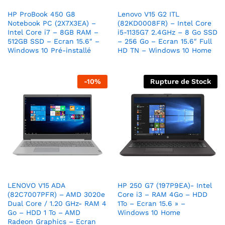
HP ProBook 450 G8
Lenovo V15 G2 ITL
Notebook PC (2X7X3EA) –
(82KD0008FR) – Intel Core
Intel Core i7 – 8GB RAM –
i5-1135G7 2.4GHz – 8 Go SSD
512GB SSD – Ecran 15.6″ –
– 256 Go – Ecran 15.6″ Full
Windows 10 Pré-installé
HD TN – Windows 10 Home
-
10
%
Rupture de Stock
LENOVO V15 ADA
HP 250 G7 (197P9EA)- Intel
(82C7007PFR) – AMD 3020e
Core i3 – RAM 4Go – HDD
Dual Core / 1.20 GHz- RAM 4
1To – Ecran 15.6 » –
Go – HDD 1 To – AMD
Windows 10 Home
Radeon Graphics – Ecran