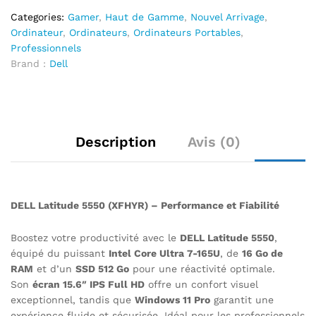
Categories:
Gamer
,
Haut de Gamme
,
Nouvel Arrivage
,
Ordinateur
,
Ordinateurs
,
Ordinateurs Portables
,
Professionnels
Brand :
Dell
Description
Avis (0)
DELL Latitude 5550 (XFHYR) – Performance et Fiabilité
Boostez votre productivité avec le
DELL Latitude 5550
,
équipé du puissant
Intel Core Ultra 7-165U
, de
16 Go de
RAM
et d’un
SSD 512 Go
pour une réactivité optimale.
Son
écran 15.6″ IPS Full HD
offre un confort visuel
exceptionnel, tandis que
Windows 11 Pro
garantit une
expérience fluide et sécurisée. Idéal pour les professionnels