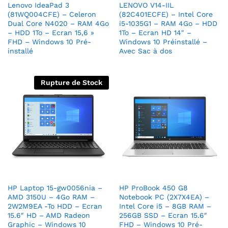
Lenovo IdeaPad 3
LENOVO V14-IIL
(81WQ004CFE) – Celeron
(82C401ECFE) – Intel Core
Dual Core N4020 – RAM 4Go
i5-1035G1 – RAM 4Go – HDD
– HDD 1To – Ecran 15,6 »
1To – Ecran HD 14″ –
FHD – Windows 10 Pré-
Windows 10 Préinstallé –
installé
Avec Sac à dos
Rupture de Stock
HP Laptop 15-gw0056nia –
HP ProBook 450 G8
AMD 3150U – 4Go RAM –
Notebook PC (2X7X4EA) –
2W2M9EA -To HDD – Ecran
Intel Core i5 – 8GB RAM –
15.6″ HD – AMD Radeon
256GB SSD – Ecran 15.6″
Graphic – Windows 10
FHD – Windows 10 Pré-