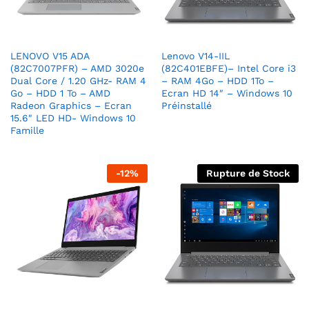
LENOVO V15 ADA
Lenovo V14-IIL
(82C7007PFR) – AMD 3020e
(82C401EBFE)– Intel Core i3
Dual Core / 1.20 GHz- RAM 4
– RAM 4Go – HDD 1To –
Go – HDD 1 To – AMD
Ecran HD 14″ – Windows 10
Radeon Graphics – Ecran
Préinstallé
15.6″ LED HD- Windows 10
Famille
-
12
%
Rupture de Stock