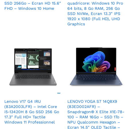
SSD 256Go – Ecran HD 15.6″
quadricore: Windows 10 Pro
FHD – Windows 10 Home
64 bits, 8 Go RAM, 256 Go
SSD NVMe, Ecran 13.3″ IPS
1920 x 1080 (Full HD), UHD
Graphics
Lenovo V17 G4 IRU
LENOVO YOGA S7 14Q8X9
(83A2003LFR) – Intel Core
(83ED002AFR) –
i5-13420H 8 Go SSD 256 Go
Snapdragon® X Elite X1E-78-
17.3″ Full HD+ Tactile
100 – RAM 16Go – SSD 1To –
Windows 11 Professionnel
NPU Qualcomm Hexagon –
Ecran 14.5″ OLED Tactile –