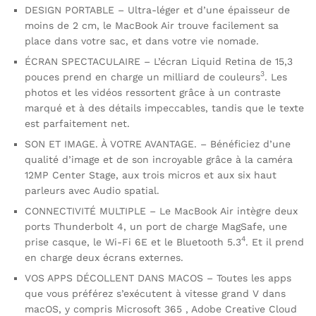
DESIGN PORTABLE – Ultra-léger et d’une épaisseur de
moins de 2 cm, le MacBook Air trouve facilement sa
place dans votre sac, et dans votre vie nomade.
ÉCRAN SPECTACULAIRE – L’écran Liquid Retina de 15,3
3
pouces prend en charge un milliard de couleurs
. Les
photos et les vidéos ressortent grâce à un contraste
marqué et à des détails impeccables, tandis que le texte
est parfaitement net.
SON ET IMAGE. À VOTRE AVANTAGE. – Bénéficiez d’une
qualité d’image et de son incroyable grâce à la caméra
12MP Center Stage, aux trois micros et aux six haut
parleurs avec Audio spatial.
CONNECTIVITÉ MULTIPLE – Le MacBook Air intègre deux
ports Thunderbolt 4, un port de charge MagSafe, une
4
prise casque, le Wi-Fi 6E et le Bluetooth 5.3
. Et il prend
en charge deux écrans externes.
VOS APPS DÉCOLLENT DANS MACOS – Toutes les apps
que vous préférez s’exécutent à vitesse grand V dans
macOS, y compris Microsoft 365 , Adobe Creative Cloud