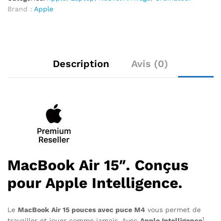
Brand :
Apple
Description
Avis (0)
MacBook Air 15″. Conçus
pour Apple Intelligence.
Le
MacBook Air 15 pouces avec puce M4
vous permet de
1
travailler et jouer comme jamais. Avec
Apple Intelligence
,