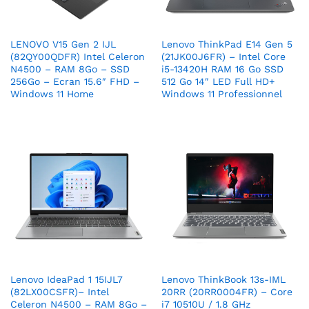
LENOVO V15 Gen 2 IJL
Lenovo ThinkPad E14 Gen 5
(82QY00QDFR) Intel Celeron
(21JK00J6FR) – Intel Core
N4500 – RAM 8Go – SSD
i5-13420H RAM 16 Go SSD
256Go – Ecran 15.6″ FHD –
512 Go 14″ LED Full HD+
Windows 11 Home
Windows 11 Professionnel
Lenovo IdeaPad 1 15IJL7
Lenovo ThinkBook 13s-IML
(82LX00CSFR)– Intel
20RR (20RR0004FR) – Core
Celeron N4500 – RAM 8Go –
i7 10510U / 1.8 GHz