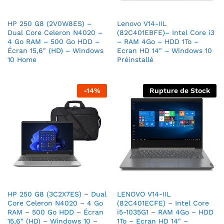
HP 250 G8 (2V0W8ES) –
Lenovo V14-IIL
Dual Core Celeron N4020 –
(82C401EBFE)– Intel Core i3
4 Go RAM – 500 Go HDD –
– RAM 4Go – HDD 1To –
Écran 15,6″ (HD) – Windows
Ecran HD 14″ – Windows 10
10 Home
Préinstallé
-
14
%
Rupture de Stock
HP 250 G8 (3C2X7ES) – Dual
LENOVO V14-IIL
Core Celeron N4020 – 4 Go
(82C401ECFE) – Intel Core
RAM – 500 Go HDD – Écran
i5-1035G1 – RAM 4Go – HDD
15,6″ (HD) – Windows 10 –
1To – Ecran HD 14″ –